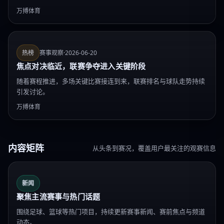
万搏体育
热榜
赛事观察
·
2026-06-20
焦点对决临近，联赛争夺进入关键阶段
随着赛程推进，多场关键比赛接连到来，联赛排名与球队走势持续
引发讨论。
万搏体育
内容矩阵
从头条到赛况，覆盖用户最关注的观赛信息
新闻
聚焦主流赛事与热门话题
围绕足球、篮球等热门项目，持续更新赛事新闻、赛前焦点与频道
动态。