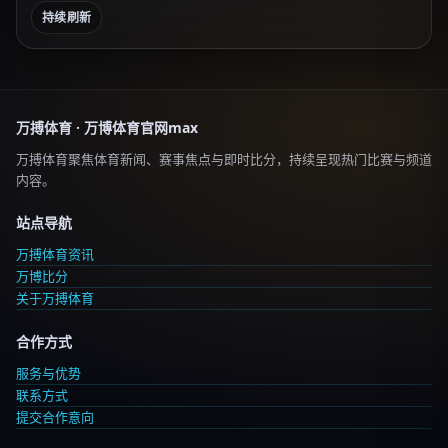
持续刷新
万搏体育 · 万博体育官网max
万搏体育聚焦体育新闻、赛事焦点与即时比分，持续呈现热门比赛与频道
内容。
站点导航
万搏体育资讯
万博比分
关于万搏体育
合作方式
服务与优势
联系方式
提交合作意向