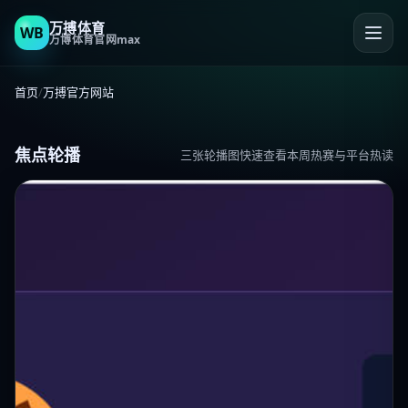
万搏体育
WB
万博体育官网max
首页
/
万搏官方网站
焦点轮播
三张轮播图快速查看本周热赛与平台热读