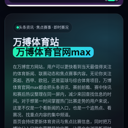
头条资讯 · 焦点赛事 · 即时赛况
万搏体育站
万博体育官网max
在万搏官方网站，用户可以更快看到当天最值得关注
的体育新闻、联赛动态和焦点赛事内容。无论你关注
英超、西甲、欧冠，还是篮球与综合体育项目，万博
体育官网max都会把头条资讯、赛前前瞻、赛中快讯
和赛后热议整理在同一屏内，减少来回查找信息的时
间。对于想第一时间掌握热门比赛走势的用户来说，
这里不仅是一个看新闻的入口，也是一个追热点、看
赛况、找重点内容的集中频道。
首页会持续更新体育资讯与焦点比赛信息，同时把万