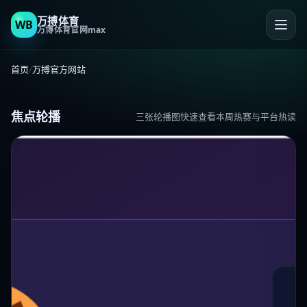
万搏体育
WB
万博体育官网max
首页
/
万搏官方网站
焦点轮播
三张轮播图快速查看本周热赛与平台热读