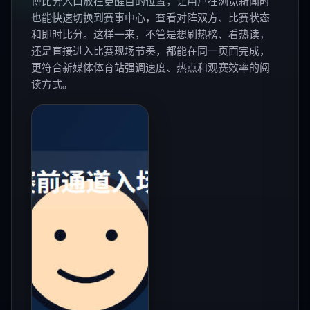
博比分入口放在更醒目的位置，让用户在浏览新闻时
也能快速切换到赛事中心，查看对阵双方、比赛状态
和即时比分。这样一来，不管是想刷热榜、看热读，
还是直接进入比赛现场节奏，都能在同一页面完成，
更符合新媒体体育站强调速度、热点和观赛效率的阅
读方式。