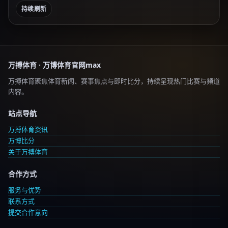
持续刷新
万搏体育 · 万博体育官网max
万搏体育聚焦体育新闻、赛事焦点与即时比分，持续呈现热门比赛与频道
内容。
站点导航
万搏体育资讯
万博比分
关于万搏体育
合作方式
服务与优势
联系方式
提交合作意向