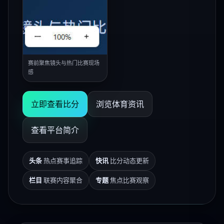
赛前聚焦镜头与热门比赛现场
感
立即查看比分
浏览体育资讯
查看平台简介
头条
热点赛事追踪
快讯
比分动态更新
栏目
联赛内容聚合
专题
焦点比赛观察