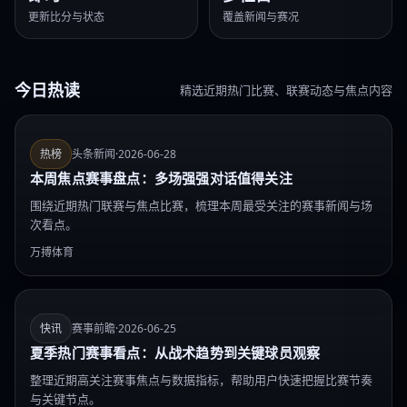
更新比分与状态
覆盖新闻与赛况
今日热读
精选近期热门比赛、联赛动态与焦点内容
热榜
头条新闻
·
2026-06-28
本周焦点赛事盘点：多场强强对话值得关注
围绕近期热门联赛与焦点比赛，梳理本周最受关注的赛事新闻与场
次看点。
万搏体育
快讯
赛事前瞻
·
2026-06-25
夏季热门赛事看点：从战术趋势到关键球员观察
整理近期高关注赛事焦点与数据指标，帮助用户快速把握比赛节奏
与关键节点。