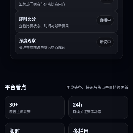
汇总热门联赛与焦点比赛内容
即时比分
直播中
查看比赛状态、时间与最新赛果
深度观察
热议中
关注赛前前瞻与赛后热点解读
平台看点
围绕头条、快讯与焦点赛事持续更新
30+
24h
覆盖主流联赛
持续关注赛事动态
即时
多栏目