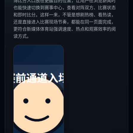
博比分入口放在更醒目的位置，让用户在浏览新闻时
也能快速切换到赛事中心，查看对阵双方、比赛状态
和即时比分。这样一来，不管是想刷热榜、看热读，
还是直接进入比赛现场节奏，都能在同一页面完成，
更符合新媒体体育站强调速度、热点和观赛效率的阅
读方式。