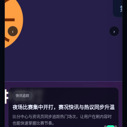
‹
›
快讯追踪
夜场比赛集中开打，赛况快讯与热议同步升温
比分中心与资讯页同步追踪热门场次，让用户在刷内容时
也能快速掌握比赛节奏。