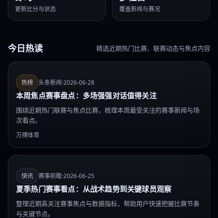
更新比分与状态
覆盖新闻与赛况
今日热读
精选近期热门比赛、联赛动态与焦点内容
热榜
头条新闻
·
2026-06-28
本周焦点赛事盘点：多场强强对话值得关注
围绕近期热门联赛与焦点比赛，梳理本周最受关注的赛事新闻与场
次看点。
万搏体育
快讯
赛事前瞻
·
2026-06-25
夏季热门赛事看点：从战术趋势到关键球员观察
整理近期高关注赛事焦点与数据指标，帮助用户快速把握比赛节奏
与关键节点。