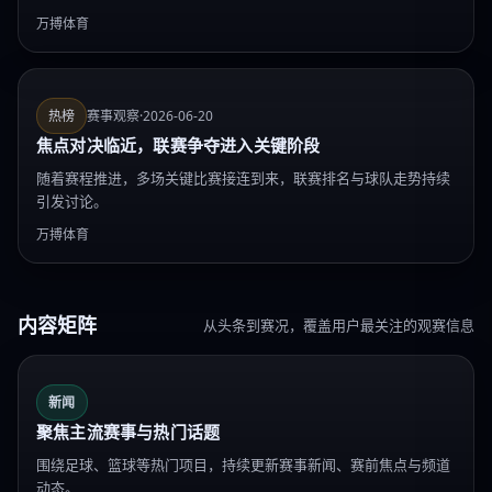
万搏体育
热榜
赛事观察
·
2026-06-20
焦点对决临近，联赛争夺进入关键阶段
随着赛程推进，多场关键比赛接连到来，联赛排名与球队走势持续
引发讨论。
万搏体育
内容矩阵
从头条到赛况，覆盖用户最关注的观赛信息
新闻
聚焦主流赛事与热门话题
围绕足球、篮球等热门项目，持续更新赛事新闻、赛前焦点与频道
动态。