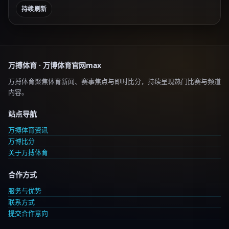
持续刷新
万搏体育 · 万博体育官网max
万搏体育聚焦体育新闻、赛事焦点与即时比分，持续呈现热门比赛与频道
内容。
站点导航
万搏体育资讯
万博比分
关于万搏体育
合作方式
服务与优势
联系方式
提交合作意向