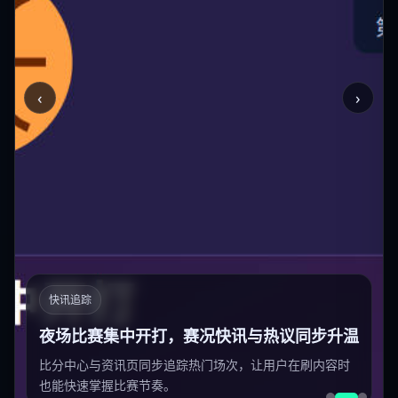
‹
›
快讯追踪
夜场比赛集中开打，赛况快讯与热议同步升温
比分中心与资讯页同步追踪热门场次，让用户在刷内容时
也能快速掌握比赛节奏。