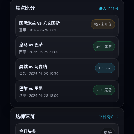
焦点比分
进入比分 →
国际米兰 vs 尤文图斯
VS · 未开赛
意甲 · 2026-06-29 23:15
皇马 vs 巴萨
2-1 · 完场
西甲 · 2026-06-29 21:00
曼城 vs 阿森纳
1-1 · 67'
英超 · 2026-06-29 19:30
巴黎 vs 里昂
2-0 · 完场
法甲 · 2026-06-28 18:00
热榜速览
平台简介 →
今日头条
热榜