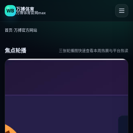
万搏体育
WB
万博体育官网max
首页
/
万搏官方网站
焦点轮播
三张轮播图快速查看本周热赛与平台热读