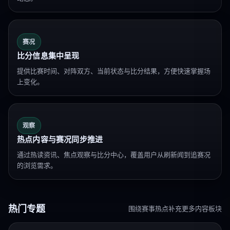
赛况
比分信息集中呈现
提供比赛时间、对阵双方、当前状态与比分结果，方便快速掌握场
上变化。
观察
热点内容与赛况同步推进
通过热读资讯、焦点观察与比分中心，覆盖用户从刷新闻到追赛况
的浏览需求。
热门专题
围绕赛事热点补充更多内容板块